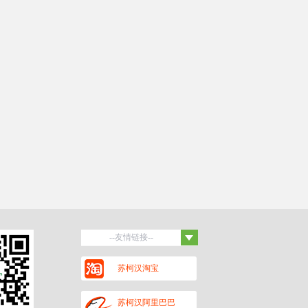
--友情链接--
百度
苏柯汉淘宝
保罗蒂姆汉
黑头杜泊羊
潍坊招聘网
苏柯汉阿里巴巴