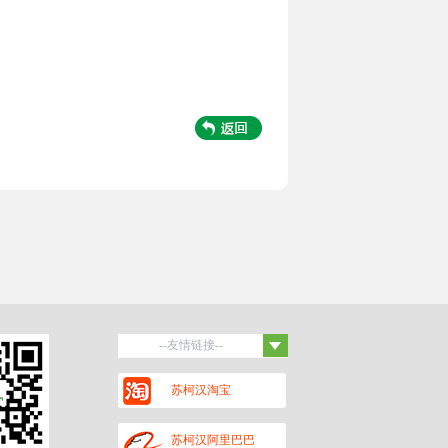
--友情链接--
百度
苏柯汉淘宝
保罗蒂姆汉
黑头杜泊羊
潍坊招聘网
苏柯汉阿里巴巴