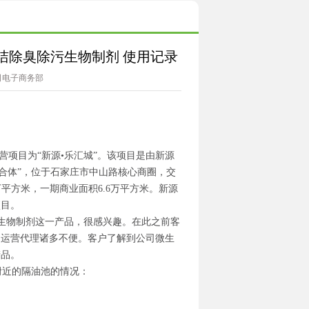
N清洁除臭除污生物制剂 使用记录
司电子商务部
项目为“新源•乐汇城”。该项目是由新源
综合体”，位于石家庄市中山路核心商圈，交
万平方米，一期商业面积
6.6
万平方米。新源
项目。
生物制剂这一产品，很感兴趣。在此之前客
的运营代理诸多不便。客户了解到公司微生
产品。
附近的隔油池的情况：