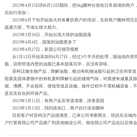
2023
年
4
月
15
日到
6
月
12
日期间，把
6kg
菌种分发给日常易堵的商户
后自行添加；
2023
年
6
月下旬开始加大对各餐饮商户的培训，先前商户菌种用完
疏通方面，节省出很大精力。
2023
年
3
月
26
日，开始出现大块的油脂脱落
2023
年
4
月
4
日，脱落的油脂更多了
2023
年
4
月
27
日，新源公司领导视察
从
1
月
12
日开始添加到
4
月
27
日，经过
3
个半月的处理，隔油池内变
脂，说明管道内壁的油脂已基本脱落完毕，且没有异味。
苏柯汉微生物产品，降解油脂，根治有机物油脂引起的卫生间管道
阻塞及固体废物中的有机废料降解引起的难闻气味，对粪便有减量及
烟、沸腾。不会损坏、侵蚀管道及设施。操作过程中不需机械设备，
是实实在在的环保产品。
2023
年
5
月
11
日，有商户反应管道堵塞，排查原因
2023
年
5
月
13
日，找到添加口，商户自行添加菌种
目前客户对苏柯汉产品很满意，已来公司考察两次，培训乐活城内
户打算将我公司产品推广到其他物业公司。相信我公司产品在以后将