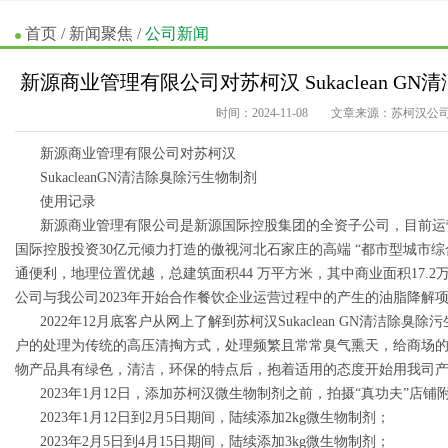
首页
/
新闻聚焦
/
公司新闻
新源商业管理有限公司对苏柯汉 Sukaclean G
时间：2024-11-08
文章来源：苏柯汉公
新源商业管理有限公司对苏柯汉
SukacleanGN
清洁除臭除污生物制剂
使用记录
新源商业管理有限公司是新源国际控股集团的全资子公司，目前运营
国际控股投资
30
亿元倾力打造的傲视河北石家庄的高端
“都市型城市
通便利，地理位置优越，总建筑面积
44
万平方米，其中商业面积
17.2
公司与我公司
2023
年开始合作餐饮企业运营过程中的产生的油脂降解
2022
年
12
月底客户从网上了解到苏柯汉
Sukaclean GN
清洁除臭除污
户的处理为传统的高压清掏方式，处理频繁且常常臭气熏天，给商场
物产品具有绿色，清洁，环保的特点后，抱着适用的态度开始用我司
2023
年
1
月
12
日，添加苏柯汉微生物制剂之前，拍摄“真功夫”店铺
2023
年
1
月
12
日到
2
月
5
日期间，陆续添加
2kg
微生物制剂；
2023
年
2
月
5
日到
4
月
15
日期间，陆续添加
3kg
微生物制剂；