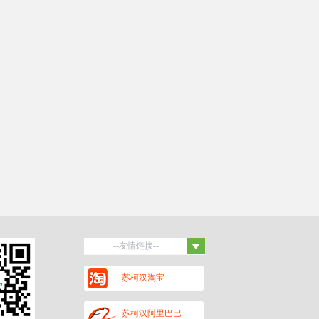
--友情链接--
百度
苏柯汉淘宝
保罗蒂姆汉
黑头杜泊羊
潍坊招聘网
苏柯汉阿里巴巴