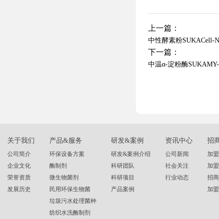
上一篇：
中性酵素粉SUKACell-N
下一篇：
中温α-淀粉酶SUKAMY
关于我们
产品&服务
研发&案例
资讯中心
招
公司简介
环保设备方案
研发&案例介绍
公司新闻
加盟
企业文化
酶制剂
科研团队
社会关注
加盟
荣誉资质
微生物菌剂
科研项目
行业动态
招商
发展历史
民用环保生物菌
产品案例
加盟
垃圾污水处理菌种
纺织水洗酶制剂