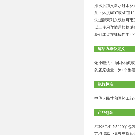
排水后加入新水过水及
注：温度80℃或pH值
洗退酵素剩余残物可用苏
以上使用详情是根据试
我们建议在规模性生产
酶活力单位定义
还原糖法： lg固体酶(
的还原糖量，为1个酶活力
执行标准
中华人民共和国轻工行业标准
产品包装
SUKACell-N5000的
可根据客户需要更换包