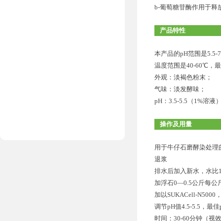
b-葡萄糖苷酶作用于释
产品特性
本产品的pH范围是5.5-
温度范围是40-60℃
外观：淡褐色粉末；
气味：淡发酵味；
pH：3.5-5.5（1%溶液
操作及用量
用于牛仔石磨酵染处理
退浆
排水后加入新水，水比1
加浮石0—0.5公斤每
加以SUKACell-N5000
调节pH值4.5-5.5，最佳p
时间：30-60分钟（